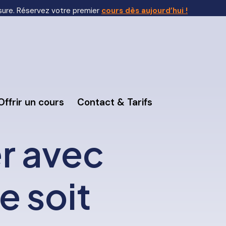
sure. Réservez votre premier
cours dès aujourd’hui !
Offrir un cours
Contact & Tarifs
r avec
e soit