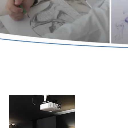
— Vincent Descamps
Gérant