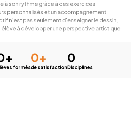
e à son rythme grâce à des exercices
ours personnalisés et un accompagnement
ctif n’est pas seulement d’enseigner le dessin,
 élève à développer une perspective artistique
0
+
0
+
0
lèves formés
de satisfaction
Disciplines