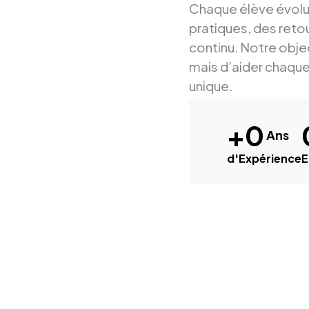
Chaque élève évolu
pratiques, des ret
continu. Notre obje
mais d’aider chaque
unique.
+
0
 Ans
d'Expérience
E