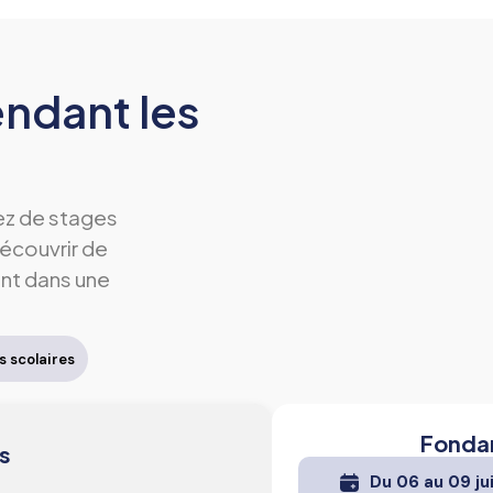
ndant les
ez de stages
écouvrir de
ent dans une
 scolaires
Fonda
s
Du 06 au 09 ju