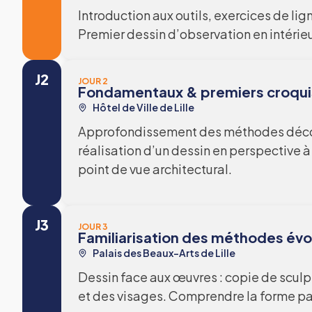
Introduction aux outils, exercices de lig
Premier dessin d’observation en intérieu
J2
JOUR 2
Fondamentaux & premiers croqui
Hôtel de Ville de Lille
Approfondissement des méthodes découv
réalisation d’un dessin en perspective à
point de vue architectural.
J3
JOUR 3
Familiarisation des méthodes év
Palais des Beaux-Arts de Lille
Dessin face aux œuvres : copie de scul
et des visages. Comprendre la forme par