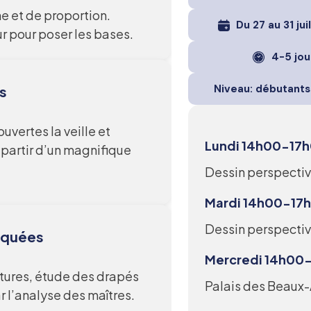
ne et de proportion.
Du 27 au 31 jui
r pour poser les bases.
4-5 jou
Niveau: débutants 
s
ertes la veille et
Lundi 14h00-17
 partir d’un magnifique
Dessin perspective
Mardi 14h00-1
Dessin perspective
oquées
Mercredi 14h0
ptures, étude des drapés
Palais des Beaux-
 l’analyse des maîtres.