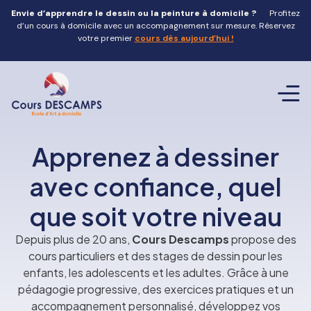
Envie d’apprendre le dessin ou la peinture à domicile ?
Profitez
d’un cours à domicile avec un accompagnement sur mesure. Réservez
votre premier
cours dès aujourd’hui !
Atelier de 
Team 
Stage d
Offrir un
Contact
Apprenez à dessiner
avec confiance, quel
que soit votre niveau
Depuis plus de 20 ans,
Cours Descamps
propose des
cours particuliers et des stages de dessin pour les
enfants, les adolescents et les adultes. Grâce à une
pédagogie progressive, des exercices pratiques et un
accompagnement personnalisé, développez vos