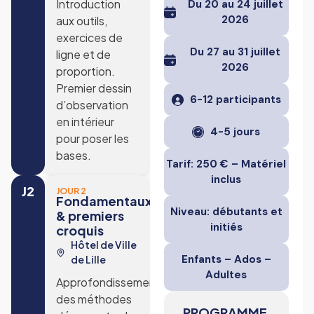
Introduction
Du 20 au 24 juillet
2026
aux outils,
exercices de
Du 27 au 31 juillet
ligne et de
2026
proportion.
Premier dessin
6-12 participants
d’observation
en intérieur
4-5 jours
pour poser les
bases.
Tarif: 250 € – Matériel
inclus
J2
JOUR 2
Fondamentaux
Niveau: débutants et
& premiers
initiés
croquis
Hôtel de Ville
Enfants – Ados –
de Lille
Adultes
Approfondissement
des méthodes
PROGRAMME