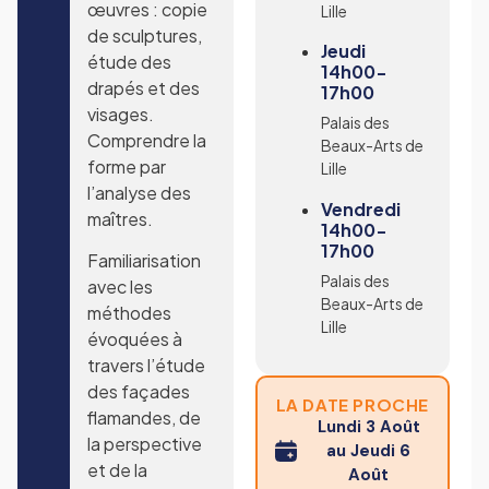
œuvres : copie
Lille
de sculptures,
Jeudi
étude des
14h00-
drapés et des
17h00
visages.
Palais des
Comprendre la
Beaux-Arts de
forme par
Lille
l’analyse des
Vendredi
maîtres.
14h00-
17h00
Familiarisation
Palais des
avec les
Beaux-Arts de
méthodes
Lille
évoquées à
travers l’étude
des façades
LA DATE PROCHE
flamandes, de
Lundi 3 Août
la perspective
au Jeudi 6
et de la
Août