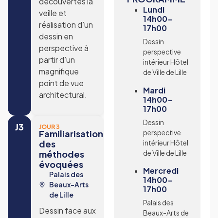
découvertes la
Lundi
veille et
14h00-
réalisation d’un
17h00
dessin en
Dessin
perspective à
perspective
partir d’un
intérieur Hôtel
magnifique
de Ville de Lille
point de vue
Mardi
architectural.
14h00-
17h00
Dessin
J3
JOUR 3
Familiarisation
perspective
des
intérieur Hôtel
méthodes
de Ville de Lille
évoquées
Mercredi
Palais des
14h00-
Beaux-Arts
17h00
de Lille
Palais des
Dessin face aux
Beaux-Arts de