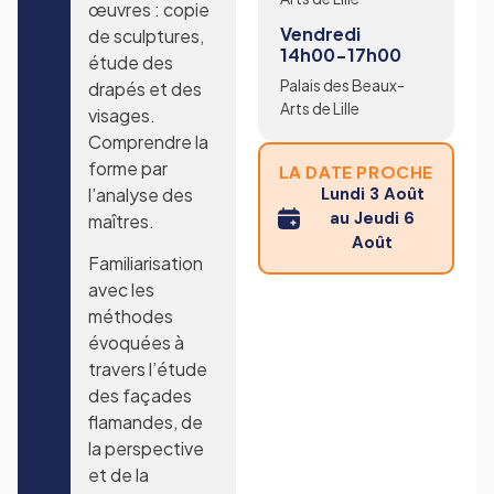
œuvres : copie
Vendredi
de sculptures,
14h00-17h00
étude des
Palais des Beaux-
drapés et des
Arts de Lille
visages.
Comprendre la
forme par
LA DATE PROCHE
l’analyse des
Lundi 3 Août
au Jeudi 6
maîtres.
Août
Familiarisation
avec les
méthodes
évoquées à
travers l’étude
des façades
flamandes, de
la perspective
et de la