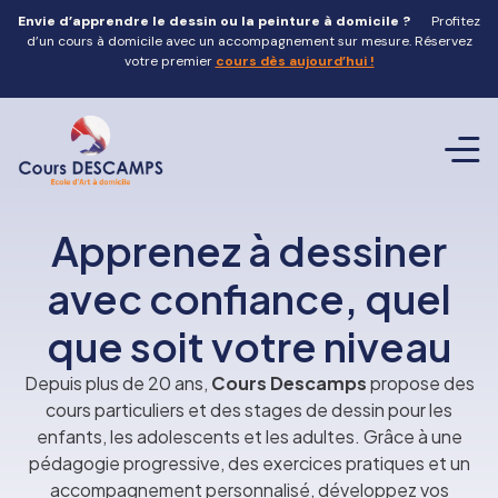
Envie d’apprendre le dessin ou la peinture à domicile ?
Profitez
d’un cours à domicile avec un accompagnement sur mesure. Réservez
votre premier
cours dès aujourd’hui !
Atelier de 
Team 
Stage d
Offrir un
Contact
Apprenez à dessiner
avec confiance, quel
que soit votre niveau
Depuis plus de 20 ans,
Cours Descamps
propose des
cours particuliers et des stages de dessin pour les
enfants, les adolescents et les adultes. Grâce à une
pédagogie progressive, des exercices pratiques et un
accompagnement personnalisé, développez vos