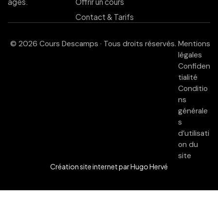
âges.
Offrir un cours
Contact & Tarifs
© 2026 Cours Descamps · Tous droits réservés.
Mentions
légales
Confiden
tialité
Conditio
ns
générale
s
d’utilisati
on du
site
Création site internet
par Hugo Hervé