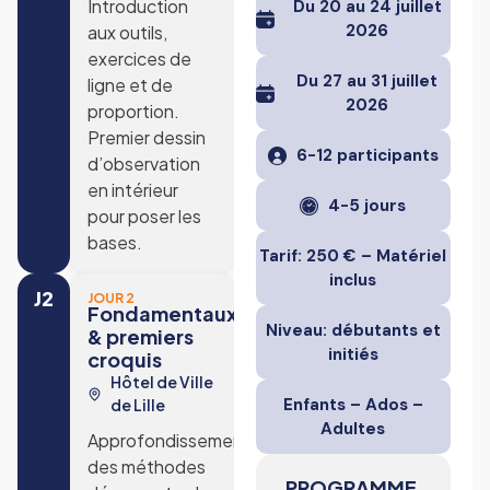
Introduction
Du 20 au 24 juillet
2026
aux outils,
exercices de
Du 27 au 31 juillet
ligne et de
2026
proportion.
Premier dessin
6-12 participants
d’observation
en intérieur
4-5 jours
pour poser les
bases.
Tarif: 250 € – Matériel
inclus
J2
JOUR 2
Fondamentaux
Niveau: débutants et
& premiers
initiés
croquis
Hôtel de Ville
Enfants – Ados –
de Lille
Adultes
Approfondissement
des méthodes
PROGRAMME