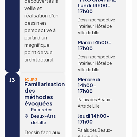
découvertes la
Lundi 14h00-
veille et
17h00
réalisation d’un
Dessin perspective
dessin en
intérieur Hôtel de
perspective à
Ville de Lille
partir d’un
Mardi 14h00-
magnifique
17h00
point de vue
Dessin perspective
architectural.
intérieur Hôtel de
Ville de Lille
J3
Mercredi
JOUR 3
Familiarisation
14h00-
des
17h00
méthodes
Palais des Beaux-
évoquées
Arts de Lille
Palais des
Jeudi 14h00-
Beaux-Arts
17h00
de Lille
Palais des Beaux-
Dessin face aux
Arts de Lille