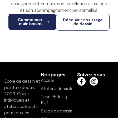
enseignement humain, son excellence artistique
et son accompagnement personnalisé.
Commencer
Découvrir nos stage
maintenant
de dessin
Nos pages
Suivez nous
Accueil
École de dessin et
peinture depuis
Atelier à domicile
2003. Cours
Team Building
individuels et
Evjf
ateliers collectifs
Stage de dessin
pour tous les