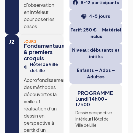
6-12 participants
d’observation
en intérieur
4-5 jours
pour poser les
bases.
Tarif: 250 € – Matériel
inclus
J2
JOUR 2
Fondamentaux
Niveau: débutants et
& premiers
initiés
croquis
Hôtel de Ville
Enfants – Ados –
de Lille
Adultes
Approfondissement
des méthodes
PROGRAMME
découvertes la
Lundi 14h00-
veille et
17h00
réalisation d’un
Dessin perspective
dessin en
intérieur Hôtel de
perspective à
Ville de Lille
partir d’un