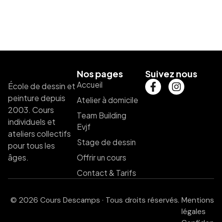
Nos pages
Suivez nous
Accueil
École de dessin et
peinture depuis
Atelier à domicile
2003. Cours
Team Building
individuels et
Evjf
ateliers collectifs
Stage de dessin
pour tous les
âges.
Offrir un cours
Contact & Tarifs
© 2026 Cours Descamps · Tous droits réservés.
Mentions
légales