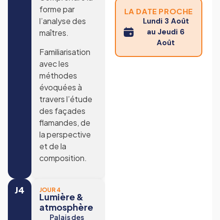
forme par
LA DATE PROCHE
l’analyse des
Lundi 3 Août
au Jeudi 6
maîtres.
Août
Familiarisation
avec les
méthodes
évoquées à
travers l’étude
des façades
flamandes, de
la perspective
et de la
composition.
J4
JOUR 4
Lumière &
atmosphère
Palais des