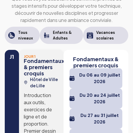
stages intensifs pour développer votre technique,
découvrir de nouvelles disciplines et progresser
rapidement dans une ambiance conviviale.
Tous
Enfants &
Vacances
niveaux
Adultes
scolaires
J1
JOUR 1
Fondamentaux &
Fondamentaux
premiers croquis
& premiers
croquis
Du 06 au 09 juillet
Hôtel de Ville
2026
de Lille
Introduction
Du 20 au 24 juillet
2026
aux outils,
exercices de
Du 27 au 31 juillet
ligne et de
2026
proportion.
Premier dessin