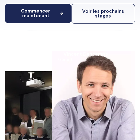
Commencer
Voir les prochains
maintenant
stages
— Vincent Descamps
Gérant