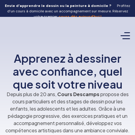
Envie d’apprendre le dessin ou la peinture à domicile ?
Profitez
d’un cours à domicile avec un accompagnement sur mesure. Réservez
votre premier
cours dès aujourd’hui !
Atelier de 
Team 
Stage d
Offrir un
Contact
Apprenez à dessiner
avec confiance, quel
que soit votre niveau
Depuis plus de 20 ans,
Cours Descamps
propose des
cours particuliers et des stages de dessin pour les
enfants, les adolescents et les adultes. Grâce à une
pédagogie progressive, des exercices pratiques et un
accompagnement personnalisé, développez vos
compétences artistiques dans une ambiance conviviale.