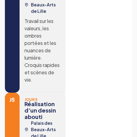
Beaux-Arts
de Lille
Travail sur les
valeurs, les
ombres
portées et les
nuances de
lumière.
Croquis rapides
et scènes de
vie.
J5
JOUR 5
Réalisation
d’un dessin
abouti
Palais des
Beaux-Arts
de Lille