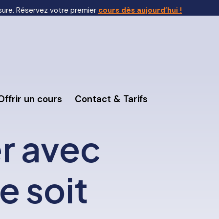
sure. Réservez votre premier
cours dès aujourd’hui !
Offrir un cours
Contact & Tarifs
r avec
e soit