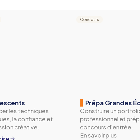
Concours
escents
Prépa Grandes É
cer les techniques
Construire un portfoli
ques, la confiance et
professionnel et prép
ssion créative.
concours d’entrée.
En savoir plus
rire