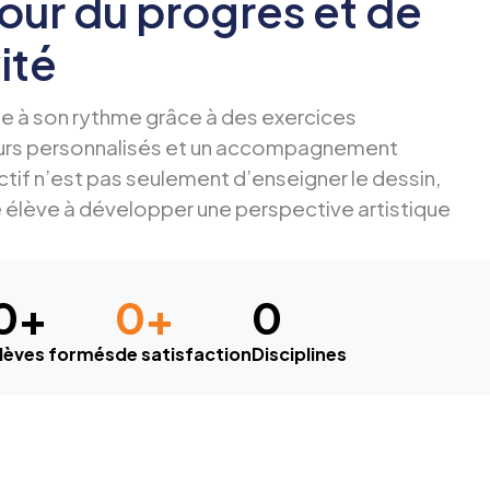
our du progrès et de
ité
e à son rythme grâce à des exercices
ours personnalisés et un accompagnement
ctif n’est pas seulement d’enseigner le dessin,
 élève à développer une perspective artistique
0
+
0
+
0
lèves formés
de satisfaction
Disciplines