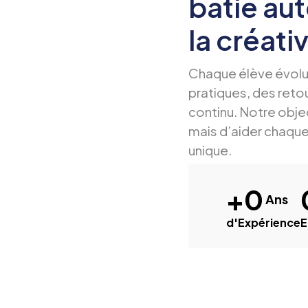
bâtie aut
la créativ
Chaque élève évolu
pratiques, des ret
continu. Notre obje
mais d’aider chaque
unique.
+
0
 Ans
d'Expérience
E