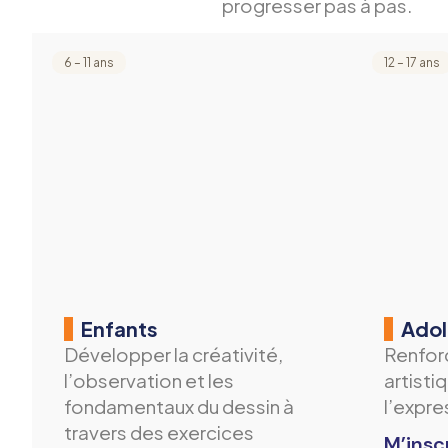
progresser pas à pas.
6 – 11 ans
12 – 17 ans
Enfants
Adol
Développer la créativité,
Renfor
l’observation et les
artisti
fondamentaux du dessin à
l’expre
travers des exercices
M’insc