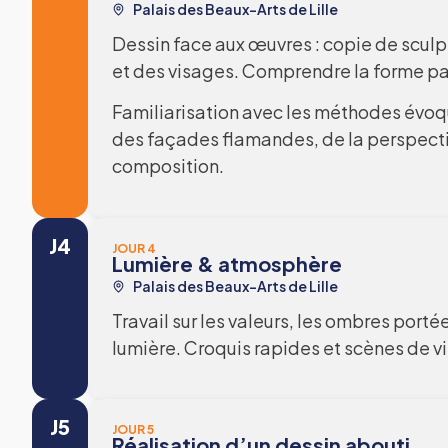
Palais des Beaux-Arts de Lille
Dessin face aux œuvres : copie de scul
et des visages. Comprendre la forme par
Familiarisation avec les méthodes évoqu
des façades flamandes, de la perspecti
composition.
J4
JOUR 4
Lumière & atmosphère
Palais des Beaux-Arts de Lille
Travail sur les valeurs, les ombres porté
lumière. Croquis rapides et scènes de vi
J5
JOUR 5
Réalisation d’un dessin abouti