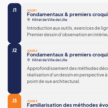
J1
JOUR 1
Fondamentaux & premiers croqui
Hôtel de Ville de Lille
Introduction aux outils, exercices de lig
Premier dessin d’observation en intérieu
J2
JOUR 2
Fondamentaux & premiers croqui
Hôtel de Ville de Lille
Approfondissement des méthodes découv
réalisation d’un dessin en perspective à
point de vue architectural.
J3
JOUR 3
Familiarisation des méthodes év