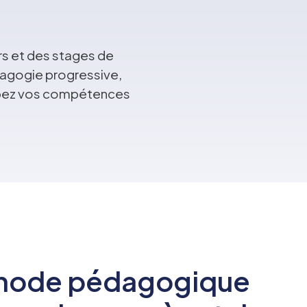
rs et des stages de
édagogie progressive,
ppez vos compétences
hode pédagogique