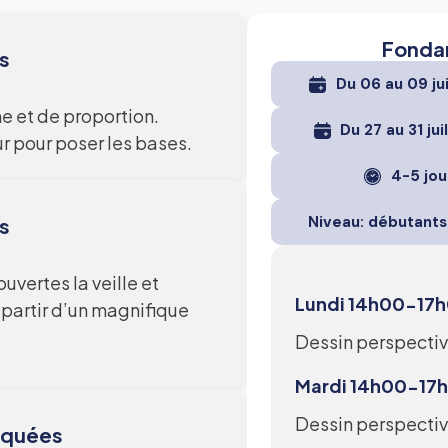
Fonda
s
Du 06 au 09 ju
ne et de proportion.
Du 27 au 31 jui
r pour poser les bases.
4-5 jou
Niveau: débutants 
s
ertes la veille et
Lundi 14h00-17
 partir d’un magnifique
Dessin perspective
Mardi 14h00-1
Dessin perspective
oquées