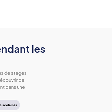
ndant les
ez de stages
écouvrir de
ent dans une
 scolaires